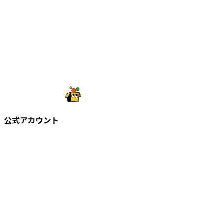
公式アカウント
©
2026
株式会社知財塾
Icons from Flaticon