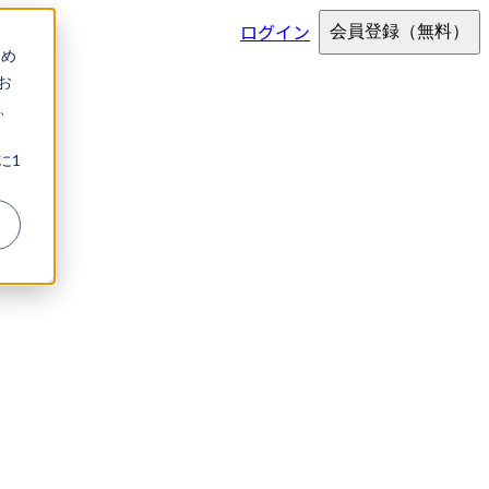
ログイン
会員登録
（無料）
ため
お
、
に1