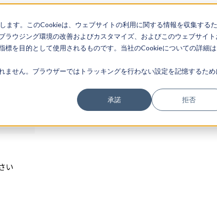
存します。このCookieは、ウェブサイトの利用に関する情報を収集する
ログイン
ブラウジング環境の改善およびカスタマイズ、およびこのウェブサイト
標を目的として使用されるものです。当社のCookieについての詳細は
れません。ブラウザーではトラッキングを行わない設定を記憶するため
承諾
拒否
さい