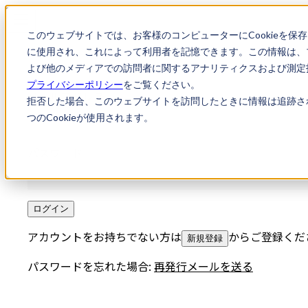
このウェブサイトでは、お客様のコンピューターにCookieを保
に使用され、これによって利用者を記憶できます。この情報は、
よび他のメディアでの訪問者に関するアナリティクスおよび測定指
プライバシーポリシー
をご覧ください。
メールアドレス
拒否した場合、このウェブサイトを訪問したときに情報は追跡さ
つのCookieが使用されます。
パスワード
ログイン
アカウントをお持ちでない方は
からご登録くだ
新規登録
パスワードを忘れた場合:
再発行メールを送る