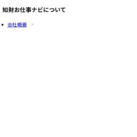
知財お仕事ナビについて
会社概要
プライバシーポリシー
求人を掲載したい方
サービス一覧
知財塾ゼミHP
PatentJob Agent
©
2026
株式会社知財塾
Icons from Flaticon
Partnership handshake icons created by Freepik -