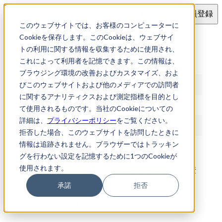
ログイン
会員登録
このウェブサイトでは、お客様のコンピューターに
ログイン
Cookieを保存します。このCookieは、ウェブサイ
トの利用に関する情報を収集するために使用され、
これによって利用者を記憶できます。この情報は、
メールアドレス
ブラウジング環境の改善およびカスタマイズ、およ
びこのウェブサイトおよび他のメディアでの訪問者
に関するアナリティクスおよび測定指標を目的とし
パスワード
て使用されるものです。当社のCookieについての
詳細は、
プライバシーポリシー
をご覧ください。
拒否した場合、このウェブサイトを訪問したときに
情報は追跡されません。ブラウザーではトラッキン
ログイン
グを行わない設定を記憶するために1つのCookieが
使用されます。
アカウントをお持ちでない方は
からご登
新規登録
録ください
承諾
拒否
パスワードを忘れた場合:
再発行メールを送る