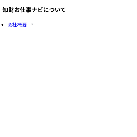
知財お仕事ナビについて
会社概要
プライバシーポリシー
求人を掲載したい方
サービス一覧
知財塾ゼミHP
PatentJob Agent
©
2026
株式会社知財塾
Icons from Flaticon
Partnership handshake icons created by Freepik -