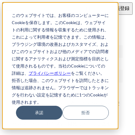
ログイン
会員登録
このウェブサイトでは、お客様のコンピューターに
ログイン
Cookieを保存します。このCookieは、ウェブサイ
トの利用に関する情報を収集するために使用され、
これによって利用者を記憶できます。この情報は、
メールアドレス
ブラウジング環境の改善およびカスタマイズ、およ
びこのウェブサイトおよび他のメディアでの訪問者
に関するアナリティクスおよび測定指標を目的とし
パスワード
て使用されるものです。当社のCookieについての
詳細は、
プライバシーポリシー
をご覧ください。
拒否した場合、このウェブサイトを訪問したときに
情報は追跡されません。ブラウザーではトラッキン
ログイン
グを行わない設定を記憶するために1つのCookieが
使用されます。
アカウントをお持ちでない方は
からご登
新規登録
録ください
承諾
拒否
パスワードを忘れた場合:
再発行メールを送る