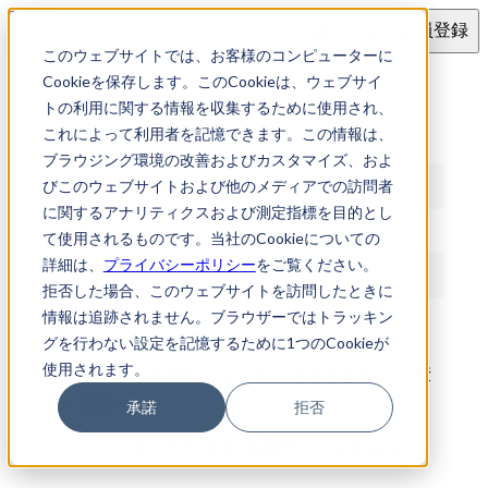
ログイン
会員登録
このウェブサイトでは、お客様のコンピューターに
ログイン
Cookieを保存します。このCookieは、ウェブサイ
トの利用に関する情報を収集するために使用され、
これによって利用者を記憶できます。この情報は、
メールアドレス
ブラウジング環境の改善およびカスタマイズ、およ
びこのウェブサイトおよび他のメディアでの訪問者
に関するアナリティクスおよび測定指標を目的とし
パスワード
て使用されるものです。当社のCookieについての
詳細は、
プライバシーポリシー
をご覧ください。
拒否した場合、このウェブサイトを訪問したときに
情報は追跡されません。ブラウザーではトラッキン
ログイン
グを行わない設定を記憶するために1つのCookieが
使用されます。
アカウントをお持ちでない方は
からご登
新規登録
録ください
承諾
拒否
パスワードを忘れた場合:
再発行メールを送る