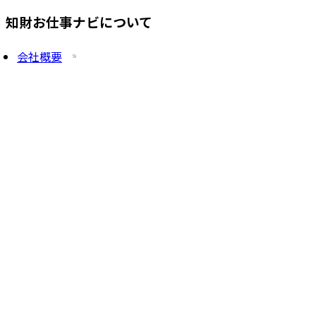
知財お仕事ナビについて
会社概要
プライバシーポリシー
求人を掲載したい方
サービス一覧
知財塾ゼミHP
PatentJob Agent
©
2026
株式会社知財塾
Icons from Flaticon
Partnership handshake icons created by Freepik -