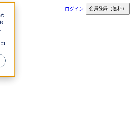
ログイン
会員登録
（無料）
ため
お
、
に1