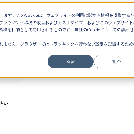
存します。このCookieは、ウェブサイトの利用に関する情報を収集する
ログイン
ブラウジング環境の改善およびカスタマイズ、およびこのウェブサイト
標を目的として使用されるものです。当社のCookieについての詳細は
れません。ブラウザーではトラッキングを行わない設定を記憶するため
承諾
拒否
さい