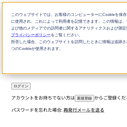
このウェブサイトでは、お客様のコンピューターにCookieを保
に使用され、これによって利用者を記憶できます。この情報は、
よび他のメディアでの訪問者に関するアナリティクスおよび測定指
プライバシーポリシー
をご覧ください。
メールアドレス
拒否した場合、このウェブサイトを訪問したときに情報は追跡さ
つのCookieが使用されます。
パスワード
ログイン
アカウントをお持ちでない方は
からご登録くだ
新規登録
パスワードを忘れた場合:
再発行メールを送る