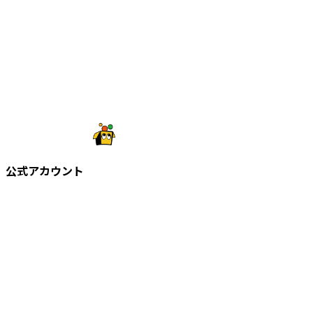
公式アカウント
©
2026
株式会社知財塾
Icons from Flaticon