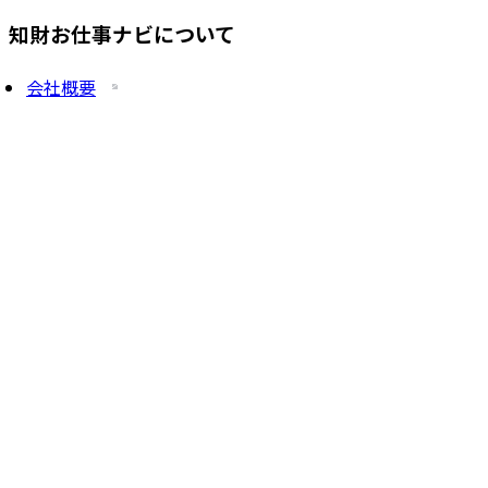
知財お仕事ナビについて
会社概要
プライバシーポリシー
求人を掲載したい方
サービス一覧
知財塾ゼミHP
PatentJob Agent
©
2026
株式会社知財塾
Icons from Flaticon
Partnership handshake icons created by Freepik -