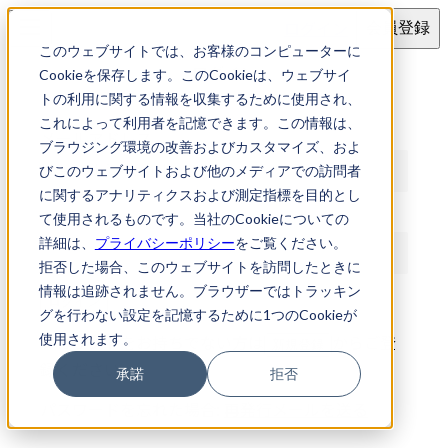
ログイン
会員登録
このウェブサイトでは、お客様のコンピューターに
ログイン
Cookieを保存します。このCookieは、ウェブサイ
トの利用に関する情報を収集するために使用され、
これによって利用者を記憶できます。この情報は、
メールアドレス
ブラウジング環境の改善およびカスタマイズ、およ
びこのウェブサイトおよび他のメディアでの訪問者
に関するアナリティクスおよび測定指標を目的とし
パスワード
て使用されるものです。当社のCookieについての
詳細は、
プライバシーポリシー
をご覧ください。
拒否した場合、このウェブサイトを訪問したときに
情報は追跡されません。ブラウザーではトラッキン
ログイン
グを行わない設定を記憶するために1つのCookieが
使用されます。
アカウントをお持ちでない方は
からご登
新規登録
録ください
承諾
拒否
パスワードを忘れた場合:
再発行メールを送る