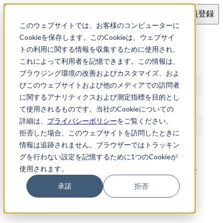
ログイン
会員登録
このウェブサイトでは、お客様のコンピューターに
ログイン
Cookieを保存します。このCookieは、ウェブサイ
トの利用に関する情報を収集するために使用され、
これによって利用者を記憶できます。この情報は、
メールアドレス
ブラウジング環境の改善およびカスタマイズ、およ
びこのウェブサイトおよび他のメディアでの訪問者
に関するアナリティクスおよび測定指標を目的とし
パスワード
て使用されるものです。当社のCookieについての
詳細は、
プライバシーポリシー
をご覧ください。
拒否した場合、このウェブサイトを訪問したときに
情報は追跡されません。ブラウザーではトラッキン
ログイン
グを行わない設定を記憶するために1つのCookieが
使用されます。
アカウントをお持ちでない方は
からご登
新規登録
録ください
承諾
拒否
パスワードを忘れた場合:
再発行メールを送る