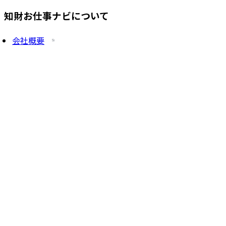
知財お仕事ナビについて
会社概要
プライバシーポリシー
求人を掲載したい方
サービス一覧
知財塾ゼミHP
PatentJob Agent
©
2026
株式会社知財塾
Icons from Flaticon
Partnership handshake icons created by Freepik -