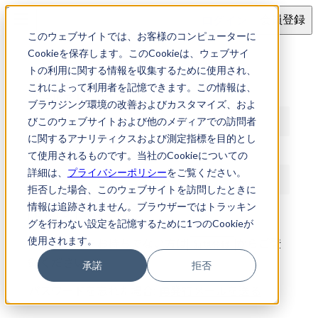
ログイン
会員登録
このウェブサイトでは、お客様のコンピューターに
ログイン
Cookieを保存します。このCookieは、ウェブサイ
トの利用に関する情報を収集するために使用され、
これによって利用者を記憶できます。この情報は、
メールアドレス
ブラウジング環境の改善およびカスタマイズ、およ
びこのウェブサイトおよび他のメディアでの訪問者
に関するアナリティクスおよび測定指標を目的とし
パスワード
て使用されるものです。当社のCookieについての
詳細は、
プライバシーポリシー
をご覧ください。
拒否した場合、このウェブサイトを訪問したときに
情報は追跡されません。ブラウザーではトラッキン
ログイン
グを行わない設定を記憶するために1つのCookieが
使用されます。
アカウントをお持ちでない方は
からご登
新規登録
録ください
承諾
拒否
パスワードを忘れた場合:
再発行メールを送る