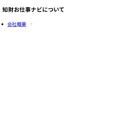
知財お仕事ナビについて
会社概要
プライバシーポリシー
求人を掲載したい方
サービス一覧
知財塾ゼミHP
PatentJob Agent
©
2026
株式会社知財塾
Icons from Flaticon
Partnership handshake icons created by Freepik -