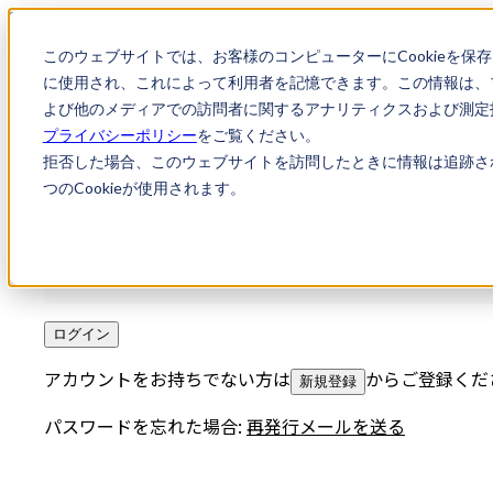
このウェブサイトでは、お客様のコンピューターにCookieを保
に使用され、これによって利用者を記憶できます。この情報は、
よび他のメディアでの訪問者に関するアナリティクスおよび測定指
プライバシーポリシー
をご覧ください。
メールアドレス
拒否した場合、このウェブサイトを訪問したときに情報は追跡さ
つのCookieが使用されます。
パスワード
ログイン
アカウントをお持ちでない方は
からご登録くだ
新規登録
パスワードを忘れた場合:
再発行メールを送る