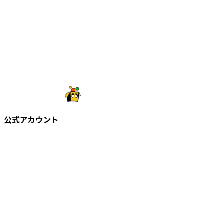
公式アカウント
©
2026
株式会社知財塾
Icons from Flaticon