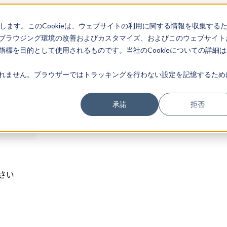
存します。このCookieは、ウェブサイトの利用に関する情報を収集する
ログイン
ブラウジング環境の改善およびカスタマイズ、およびこのウェブサイト
標を目的として使用されるものです。当社のCookieについての詳細は
れません。ブラウザーではトラッキングを行わない設定を記憶するため
承諾
拒否
さい