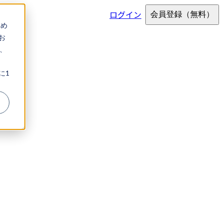
ログイン
会員登録
（無料）
ため
お
、
に1