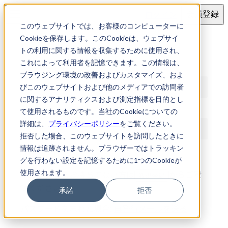
ログイン
会員登録
このウェブサイトでは、お客様のコンピューターに
ログイン
Cookieを保存します。このCookieは、ウェブサイ
トの利用に関する情報を収集するために使用され、
これによって利用者を記憶できます。この情報は、
メールアドレス
ブラウジング環境の改善およびカスタマイズ、およ
びこのウェブサイトおよび他のメディアでの訪問者
に関するアナリティクスおよび測定指標を目的とし
パスワード
て使用されるものです。当社のCookieについての
詳細は、
プライバシーポリシー
をご覧ください。
拒否した場合、このウェブサイトを訪問したときに
情報は追跡されません。ブラウザーではトラッキン
ログイン
グを行わない設定を記憶するために1つのCookieが
使用されます。
アカウントをお持ちでない方は
からご登
新規登録
録ください
承諾
拒否
パスワードを忘れた場合:
再発行メールを送る