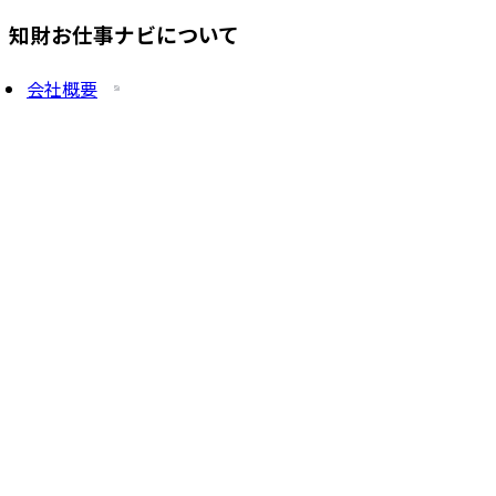
知財お仕事ナビについて
会社概要
プライバシーポリシー
求人を掲載したい方
サービス一覧
知財塾ゼミHP
PatentJob Agent
©
2026
株式会社知財塾
Icons from Flaticon
Partnership handshake icons created by Freepik -