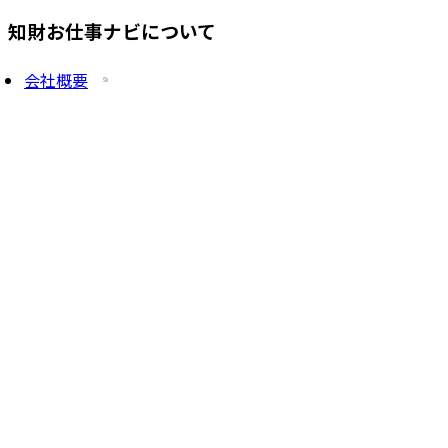
知財お仕事ナビについて
会社概要
プライバシーポリシー
求人を掲載したい方
サービス一覧
知財塾ゼミHP
PatentJob Agent
©
2026
株式会社知財塾
Icons from Flaticon
Partnership handshake icons created by Freepik -