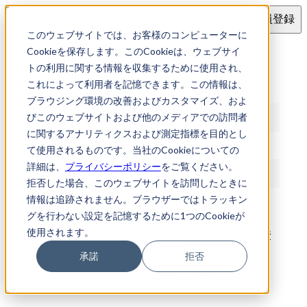
ログイン
会員登録
このウェブサイトでは、お客様のコンピューターに
ログイン
Cookieを保存します。このCookieは、ウェブサイ
トの利用に関する情報を収集するために使用され、
これによって利用者を記憶できます。この情報は、
メールアドレス
ブラウジング環境の改善およびカスタマイズ、およ
びこのウェブサイトおよび他のメディアでの訪問者
に関するアナリティクスおよび測定指標を目的とし
パスワード
て使用されるものです。当社のCookieについての
詳細は、
プライバシーポリシー
をご覧ください。
拒否した場合、このウェブサイトを訪問したときに
情報は追跡されません。ブラウザーではトラッキン
ログイン
グを行わない設定を記憶するために1つのCookieが
使用されます。
アカウントをお持ちでない方は
からご登
新規登録
録ください
承諾
拒否
パスワードを忘れた場合:
再発行メールを送る