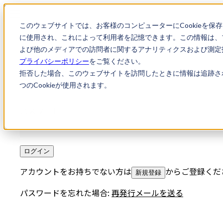
このウェブサイトでは、お客様のコンピューターにCookieを保
に使用され、これによって利用者を記憶できます。この情報は、
よび他のメディアでの訪問者に関するアナリティクスおよび測定指
プライバシーポリシー
をご覧ください。
メールアドレス
拒否した場合、このウェブサイトを訪問したときに情報は追跡さ
つのCookieが使用されます。
パスワード
ログイン
アカウントをお持ちでない方は
からご登録くだ
新規登録
パスワードを忘れた場合:
再発行メールを送る