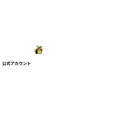
公式アカウント
©
2026
株式会社知財塾
Icons from Flaticon