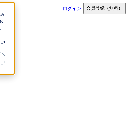
ログイン
会員登録
（無料）
ため
お
、
に1