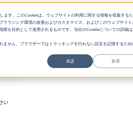
存します。このCookieは、ウェブサイトの利用に関する情報を収集する
ログイン
ブラウジング環境の改善およびカスタマイズ、およびこのウェブサイト
標を目的として使用されるものです。当社のCookieについての詳細は
れません。ブラウザーではトラッキングを行わない設定を記憶するため
承諾
拒否
さい