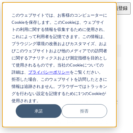
ログイン
会員登録
このウェブサイトでは、お客様のコンピューターに
ログイン
Cookieを保存します。このCookieは、ウェブサイ
トの利用に関する情報を収集するために使用され、
これによって利用者を記憶できます。この情報は、
メールアドレス
ブラウジング環境の改善およびカスタマイズ、およ
びこのウェブサイトおよび他のメディアでの訪問者
に関するアナリティクスおよび測定指標を目的とし
パスワード
て使用されるものです。当社のCookieについての
詳細は、
プライバシーポリシー
をご覧ください。
拒否した場合、このウェブサイトを訪問したときに
情報は追跡されません。ブラウザーではトラッキン
ログイン
グを行わない設定を記憶するために1つのCookieが
使用されます。
アカウントをお持ちでない方は
からご登
新規登録
録ください
承諾
拒否
パスワードを忘れた場合:
再発行メールを送る