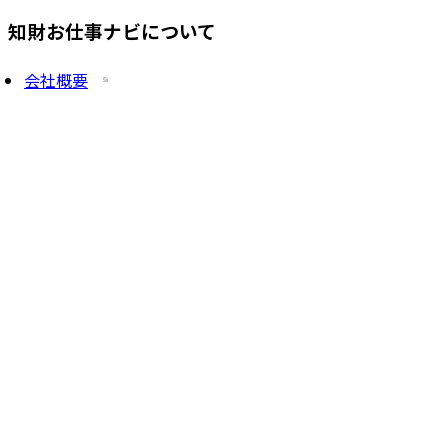
知財お仕事ナビについて
会社概要
プライバシーポリシー
求人を掲載したい方
サービス一覧
知財塾ゼミHP
PatentJob Agent
©
2026
株式会社知財塾
Icons from Flaticon
Partnership handshake icons created by Freepik -