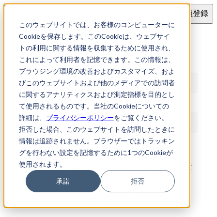
ログイン
会員登録
このウェブサイトでは、お客様のコンピューターに
ログイン
Cookieを保存します。このCookieは、ウェブサイ
トの利用に関する情報を収集するために使用され、
これによって利用者を記憶できます。この情報は、
メールアドレス
ブラウジング環境の改善およびカスタマイズ、およ
びこのウェブサイトおよび他のメディアでの訪問者
に関するアナリティクスおよび測定指標を目的とし
パスワード
て使用されるものです。当社のCookieについての
詳細は、
プライバシーポリシー
をご覧ください。
拒否した場合、このウェブサイトを訪問したときに
情報は追跡されません。ブラウザーではトラッキン
ログイン
グを行わない設定を記憶するために1つのCookieが
使用されます。
アカウントをお持ちでない方は
からご登
新規登録
録ください
承諾
拒否
パスワードを忘れた場合:
再発行メールを送る