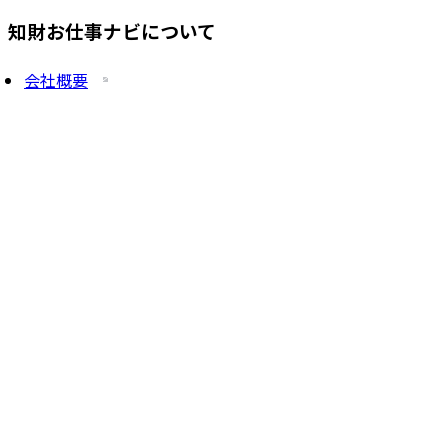
知財お仕事ナビについて
会社概要
プライバシーポリシー
求人を掲載したい方
サービス一覧
知財塾ゼミHP
PatentJob Agent
©
2026
株式会社知財塾
Icons from Flaticon
Partnership handshake icons created by Freepik -