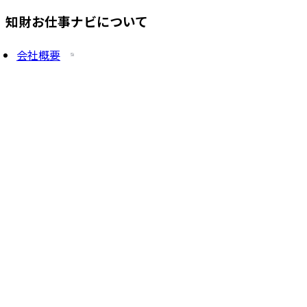
知財お仕事ナビについて
会社概要
プライバシーポリシー
求人を掲載したい方
サービス一覧
知財塾ゼミHP
PatentJob Agent
©
2026
株式会社知財塾
Icons from Flaticon
Partnership handshake icons created by Freepik -