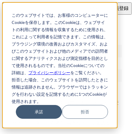
ログイン
会員登録
このウェブサイトでは、お客様のコンピューターに
ログイン
Cookieを保存します。このCookieは、ウェブサイ
トの利用に関する情報を収集するために使用され、
これによって利用者を記憶できます。この情報は、
メールアドレス
ブラウジング環境の改善およびカスタマイズ、およ
びこのウェブサイトおよび他のメディアでの訪問者
に関するアナリティクスおよび測定指標を目的とし
パスワード
て使用されるものです。当社のCookieについての
詳細は、
プライバシーポリシー
をご覧ください。
拒否した場合、このウェブサイトを訪問したときに
情報は追跡されません。ブラウザーではトラッキン
ログイン
グを行わない設定を記憶するために1つのCookieが
使用されます。
アカウントをお持ちでない方は
からご登
新規登録
録ください
承諾
拒否
パスワードを忘れた場合:
再発行メールを送る