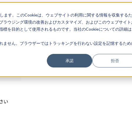
存します。このCookieは、ウェブサイトの利用に関する情報を収集する
ログイン
ブラウジング環境の改善およびカスタマイズ、およびこのウェブサイト
標を目的として使用されるものです。当社のCookieについての詳細は
れません。ブラウザーではトラッキングを行わない設定を記憶するため
承諾
拒否
さい