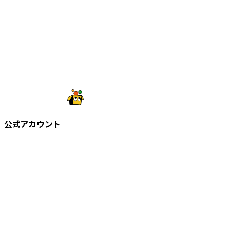
公式アカウント
©
2026
株式会社知財塾
Icons from Flaticon