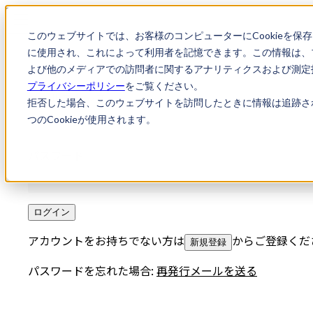
このウェブサイトでは、お客様のコンピューターにCookieを保
に使用され、これによって利用者を記憶できます。この情報は、
よび他のメディアでの訪問者に関するアナリティクスおよび測定指
プライバシーポリシー
をご覧ください。
メールアドレス
拒否した場合、このウェブサイトを訪問したときに情報は追跡さ
つのCookieが使用されます。
パスワード
ログイン
アカウントをお持ちでない方は
からご登録くだ
新規登録
パスワードを忘れた場合:
再発行メールを送る