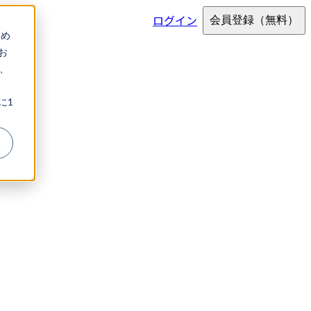
ログイン
会員登録
（無料）
ため
お
、
に1