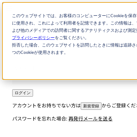
このウェブサイトでは、お客様のコンピューターにCookieを保
に使用され、これによって利用者を記憶できます。この情報は、
よび他のメディアでの訪問者に関するアナリティクスおよび測定指
プライバシーポリシー
をご覧ください。
メールアドレス
拒否した場合、このウェブサイトを訪問したときに情報は追跡さ
つのCookieが使用されます。
パスワード
ログイン
アカウントをお持ちでない方は
からご登録くだ
新規登録
パスワードを忘れた場合:
再発行メールを送る