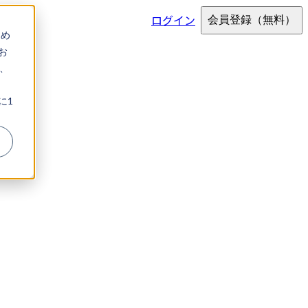
ログイン
会員登録
（無料）
ため
お
、
に1