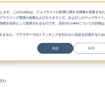
存します。このCookieは、ウェブサイトの利用に関する情報を収集する
ログイン
ブラウジング環境の改善およびカスタマイズ、およびこのウェブサイト
標を目的として使用されるものです。当社のCookieについての詳細は
れません。ブラウザーではトラッキングを行わない設定を記憶するため
承諾
拒否
さい