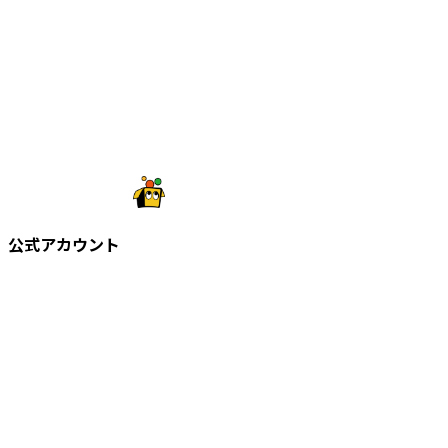
公式アカウント
©
2026
株式会社知財塾
Icons from Flaticon