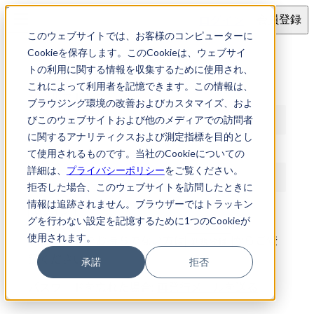
ログイン
会員登録
このウェブサイトでは、お客様のコンピューターに
ログイン
Cookieを保存します。このCookieは、ウェブサイ
トの利用に関する情報を収集するために使用され、
これによって利用者を記憶できます。この情報は、
メールアドレス
ブラウジング環境の改善およびカスタマイズ、およ
びこのウェブサイトおよび他のメディアでの訪問者
に関するアナリティクスおよび測定指標を目的とし
パスワード
て使用されるものです。当社のCookieについての
詳細は、
プライバシーポリシー
をご覧ください。
拒否した場合、このウェブサイトを訪問したときに
情報は追跡されません。ブラウザーではトラッキン
ログイン
グを行わない設定を記憶するために1つのCookieが
使用されます。
アカウントをお持ちでない方は
からご登
新規登録
録ください
承諾
拒否
パスワードを忘れた場合:
再発行メールを送る