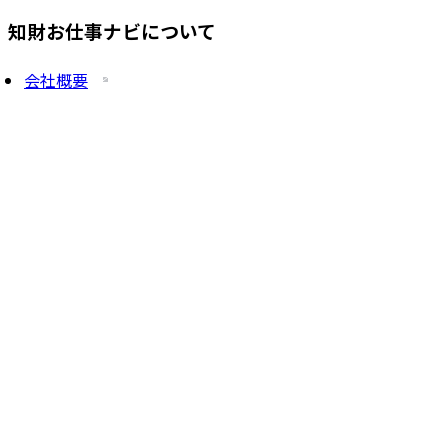
知財お仕事ナビについて
会社概要
プライバシーポリシー
求人を掲載したい方
サービス一覧
知財塾ゼミHP
PatentJob Agent
©
2026
株式会社知財塾
Icons from Flaticon
Partnership handshake icons created by Freepik -