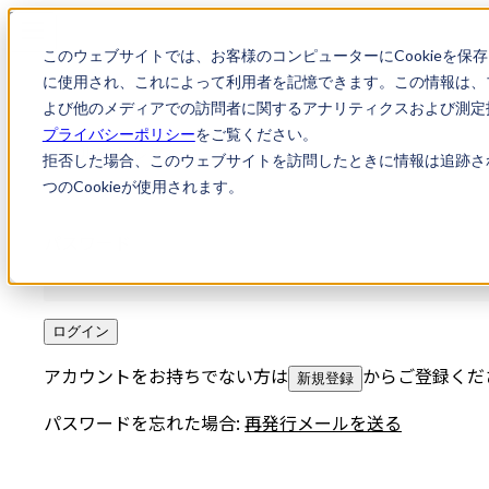
このウェブサイトでは、お客様のコンピューターにCookieを保
に使用され、これによって利用者を記憶できます。この情報は、
よび他のメディアでの訪問者に関するアナリティクスおよび測定指
プライバシーポリシー
をご覧ください。
メールアドレス
拒否した場合、このウェブサイトを訪問したときに情報は追跡さ
つのCookieが使用されます。
パスワード
ログイン
アカウントをお持ちでない方は
からご登録くだ
新規登録
パスワードを忘れた場合:
再発行メールを送る