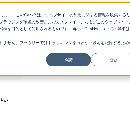
存します。このCookieは、ウェブサイトの利用に関する情報を収集する
ログイン
ブラウジング環境の改善およびカスタマイズ、およびこのウェブサイト
標を目的として使用されるものです。当社のCookieについての詳細は
れません。ブラウザーではトラッキングを行わない設定を記憶するため
承諾
拒否
さい