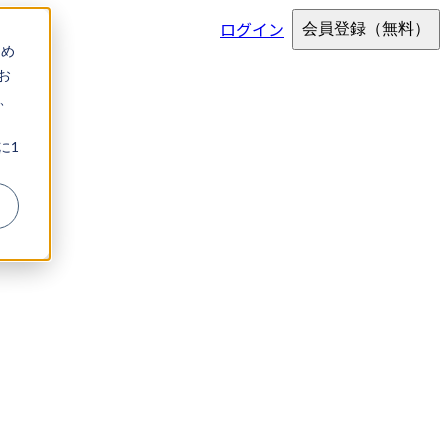
ログイン
会員登録
（無料）
ため
お
、
に1