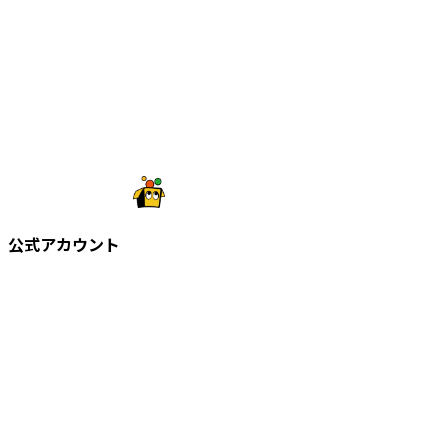
公式アカウント
©
2026
株式会社知財塾
Icons from Flaticon