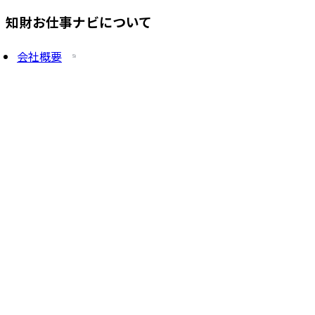
知財お仕事ナビについて
会社概要
プライバシーポリシー
求人を掲載したい方
サービス一覧
知財塾ゼミHP
PatentJob Agent
©
2026
株式会社知財塾
Icons from Flaticon
Partnership handshake icons created by Freepik -