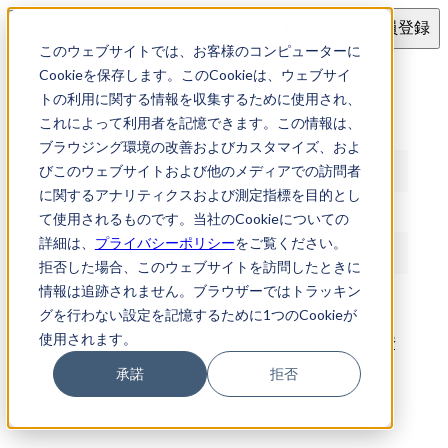
ログイン
会員登録
このウェブサイトでは、お客様のコンピューターに
ログイン
Cookieを保存します。このCookieは、ウェブサイ
トの利用に関する情報を収集するために使用され、
これによって利用者を記憶できます。この情報は、
メールアドレス
ブラウジング環境の改善およびカスタマイズ、およ
びこのウェブサイトおよび他のメディアでの訪問者
に関するアナリティクスおよび測定指標を目的とし
パスワード
て使用されるものです。当社のCookieについての
詳細は、
プライバシーポリシー
をご覧ください。
拒否した場合、このウェブサイトを訪問したときに
情報は追跡されません。ブラウザーではトラッキン
ログイン
グを行わない設定を記憶するために1つのCookieが
使用されます。
アカウントをお持ちでない方は
からご登
新規登録
録ください
承諾
拒否
パスワードを忘れた場合:
再発行メールを送る