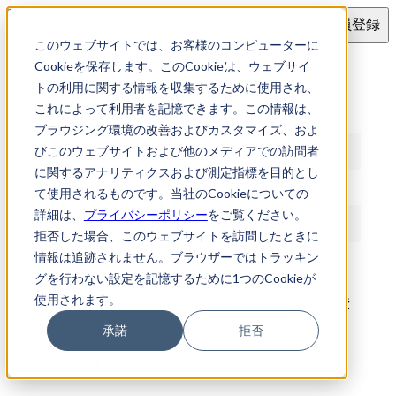
ログイン
会員登録
このウェブサイトでは、お客様のコンピューターに
ログイン
Cookieを保存します。このCookieは、ウェブサイ
トの利用に関する情報を収集するために使用され、
これによって利用者を記憶できます。この情報は、
メールアドレス
ブラウジング環境の改善およびカスタマイズ、およ
びこのウェブサイトおよび他のメディアでの訪問者
に関するアナリティクスおよび測定指標を目的とし
パスワード
て使用されるものです。当社のCookieについての
詳細は、
プライバシーポリシー
をご覧ください。
拒否した場合、このウェブサイトを訪問したときに
情報は追跡されません。ブラウザーではトラッキン
ログイン
グを行わない設定を記憶するために1つのCookieが
使用されます。
アカウントをお持ちでない方は
からご登
新規登録
録ください
承諾
拒否
パスワードを忘れた場合:
再発行メールを送る