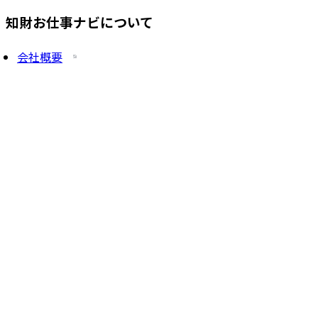
知財お仕事ナビについて
会社概要
プライバシーポリシー
求人を掲載したい方
サービス一覧
知財塾ゼミHP
PatentJob Agent
©
2026
株式会社知財塾
Icons from Flaticon
Partnership handshake icons created by Freepik -