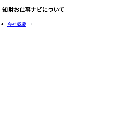
知財お仕事ナビについて
会社概要
プライバシーポリシー
求人を掲載したい方
サービス一覧
知財塾ゼミHP
PatentJob Agent
©
2026
株式会社知財塾
Icons from Flaticon
Partnership handshake icons created by Freepik -