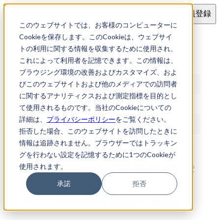
ログイン
会員登録
このウェブサイトでは、お客様のコンピューターに
ログイン
Cookieを保存します。このCookieは、ウェブサイ
トの利用に関する情報を収集するために使用され、
これによって利用者を記憶できます。この情報は、
メールアドレス
ブラウジング環境の改善およびカスタマイズ、およ
びこのウェブサイトおよび他のメディアでの訪問者
に関するアナリティクスおよび測定指標を目的とし
パスワード
て使用されるものです。当社のCookieについての
詳細は、
プライバシーポリシー
をご覧ください。
拒否した場合、このウェブサイトを訪問したときに
情報は追跡されません。ブラウザーではトラッキン
ログイン
グを行わない設定を記憶するために1つのCookieが
使用されます。
アカウントをお持ちでない方は
からご登
新規登録
録ください
承諾
拒否
パスワードを忘れた場合:
再発行メールを送る