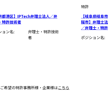
特許
京都港区】IPTech弁理士法人／弁
【岐阜県岐阜市
・特許技術者
阪市】弁理士法
／弁理士・特許
ション名
弁理士・特許技術
者
ポジション名
ご希望の特許事務所様・企業様は
こちら