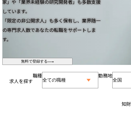
家」や「業界未経験の研究開発者」も多数支援
しています。
「限定の非公開求人」も多く保有し、業界随一
の専門求人数であなたの転職をサポートしま
す。
無料で登録する
職種
勤務地
求人を探す
知財